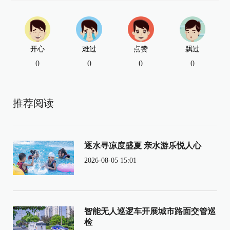
开心
难过
点赞
飘过
0
0
0
0
推荐阅读
逐水寻凉度盛夏 亲水游乐悦人心
2026-08-05 15:01
智能无人巡逻车开展城市路面交管巡
检