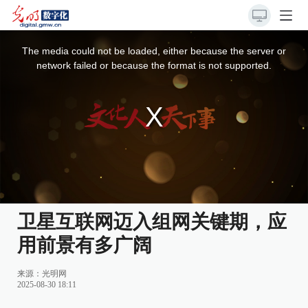
This
is
a
The media could not be loaded, either because the server or
modal
window.
network failed or because the format is not supported.
卫星互联网迈入组网关键期，应
用前景有多广阔
来源：
光明网
2025-08-30 18:11