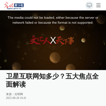
This
is
a
The media could not be loaded, either because the server or
modal
window.
network failed or because the format is not supported.
卫星互联网知多少？五大焦点全
面解读
来源：
光明网
2025-08-28 16:41