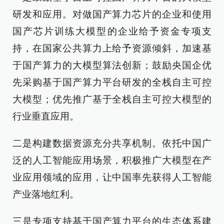
研发和应用。对做国产算力芯片的企业和使用
国产芯片训练大模型的企业给予资金专项支
持，在国家公共算力上给予资源倾斜，加速基
于国产算力的大模型算法创新；鼓励央国企优
先采购基于国产算力平台研发的全栈自主可控
大模型；优先推广基于全栈自主可控大模型的
行业垂直应用。
二是构建数据资源充分共享机制。依托中国广
泛的人工智能应用场景，积极推广大模型在产
业应用领域的应用，让中国率先获得人工智能
产业落地红利。
三是专项支持基于国产算力平台的生态体系建