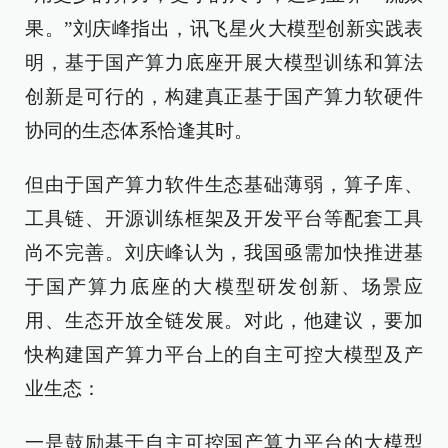
果。”刘庆峰指出，讯飞星火大模型创新实践表
明，基于国产算力底座开展大模型训练和算法
创新是可行的，构建真正基于国产算力软硬件
协同的生态体系恰逢其时。
但由于国产算力软件生态基础薄弱，算子库、
工具链、开源训练框架及开发平台等配套工具
尚不完善。刘庆峰认为，我国亟需加快推进基
于国产算力底座的大模型研发创新、场景应
用、生态开放全链发展。对此，他建议，要加
快构建国产算力平台上的自主可控大模型及产
业生态：
一是鼓励基于自主可控国产算力平台的大模型