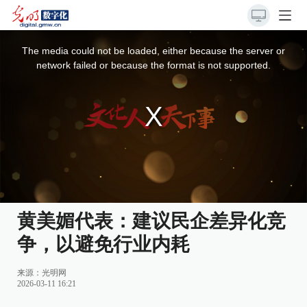
This
is
a
The media could not be loaded, either because the server or
modal
window.
network failed or because the format is not supported.
黄美媚代表：建议民企差异化竞
争，以避免行业内耗
来源：
光明网
2026-03-11 16:21