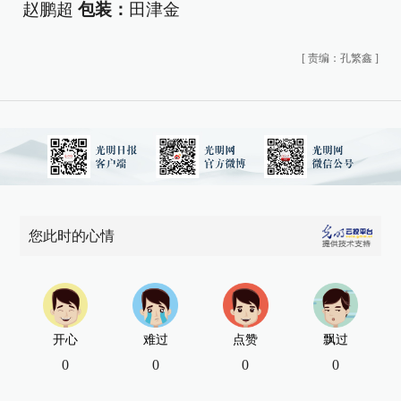
赵鹏超
包装：
田津金
[
责编：孔繁鑫
]
您此时的心情
开心
难过
点赞
飘过
0
0
0
0