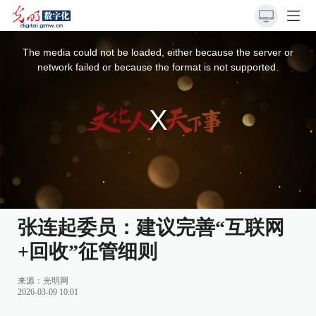
This
is
a
The media could not be loaded, either because the server or
modal
window.
network failed or because the format is not supported.
张连起委员：建议完善“互联网
+回收”征管细则
来源：
光明网
2026-03-09 10:01