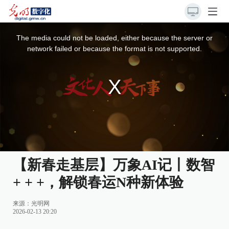
This
is
a
The media could not be loaded, either because the server or
modal
window.
network failed or because the format is not supported.
【新春走基层】万象AI记丨数智
+ + +，解锁春运N种新体验
来源：
光明网
2026-02-13 20:20