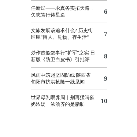
任新民——求真务实拓天路，
6
矢志笃行铸星途
文旅发展该追求什么?
历史街
7
区应"留人、见物、存生活"
炒作虚假叙事行"扩军"之实
日
8
新版《防卫白皮书》引批评
风雨中筑起坚固防线 陕西省
9
旬阳市抗洪抢险一线见闻
世界母乳喂养周｜别再猛喝催
10
奶浓汤，浓汤养的是脂肪