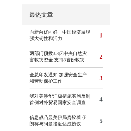
最热文章
向新向优向好！中国经济展现
1
强大韧性和活力
两部门预拨3.3亿中央自然灾
2
害救灾资金 支持8省份救灾
全总印发通知 加强安全生产
3
和劳动保护工作
我对美涉华消极措施实施反制
4
首例对外贸易国家安全调查
信息战凸显美伊局势胶着
伊
5
朗称与阿曼接近达成协议