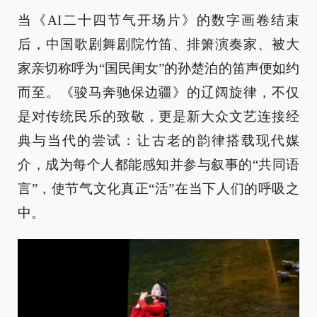
当《AI二十四节气开场片》的数字画卷结束
后，中国歌剧舞剧院竹笛、排箫演奏家、被大
家亲切称呼为“国民闺女”的孙楚泊的笛声便如约
而至。《骏马奔驰保边疆》的辽阔旋律，不仅
是对传统民乐的致敬，更是新大众文艺连接经
典与当代的尝试：让古老的韵律搭载现代媒
介，成为每个人都能感知并参与叙事的“共同语
言”，使节气文化真正“活”在当下人们的呼吸之
中。