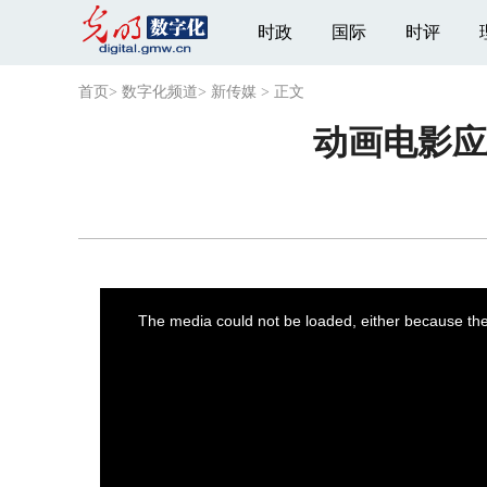
时政
国际
时评
首页
>
数字化频道
>
新传媒
>
正文
动画电影应
This
is
a
The media could not be loaded, either because the 
modal
window.