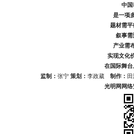
中国
是一项
题材需平
叙事需
产业需
实现文化
在国际舞台
监制：
张宁
策划：
李政葳
制作：
光明网网络安