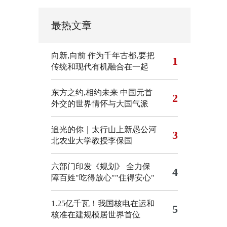
最热文章
向新,向前
作为千年古都,要把
1
传统和现代有机融合在一起
东方之约,相约未来 中国元首
2
外交的世界情怀与大国气派
追光的你｜太行山上新愚公河
3
北农业大学教授李保国
六部门印发《规划》 全力保
4
障百姓"吃得放心""住得安心"
1.25亿千瓦！我国核电在运和
5
核准在建规模居世界首位