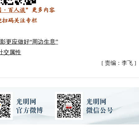
国·百人谈
”更多内容
迎扫码关注专栏
影更应做好“周边生意”
社交属性
[
责编：李飞
]