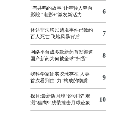
"有共鸣的故事"让年轻人奔向
6
影院
"电影+"激发新活力
休达非法移民越境事件已致约
7
百人死亡
飞地风暴背后
网络平台成多款新药首发渠道
8
国产新药为何被全球"扫货"
我科学家证实胶球存在 人类
9
首次看到由“力”构成的物质
探月:最新版月球"说明书"
观
10
测"猎鹰9"残骸撞击月球迹象