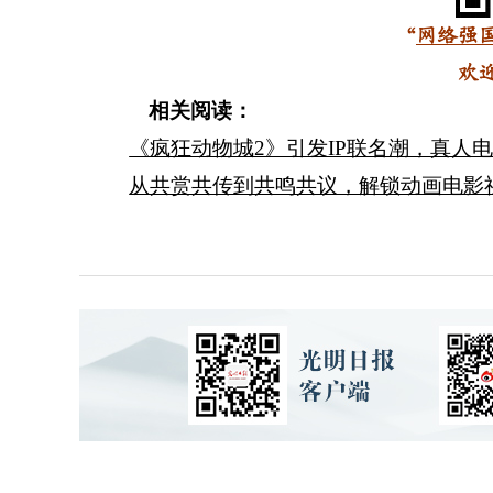
“
网络强
欢
相关阅读：
《疯狂动物城2》引发IP联名潮，真人电
从共赏共传到共鸣共议，解锁动画电影