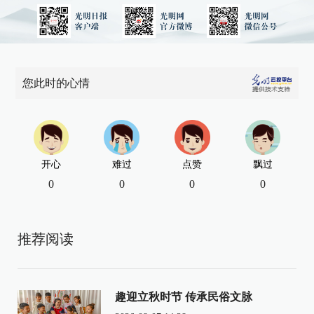
您此时的心情
开心
难过
点赞
飘过
0
0
0
0
推荐阅读
趣迎立秋时节 传承民俗文脉