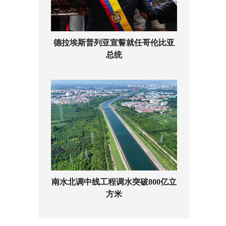
德拉埃斯普列亚宣誓就任哥伦比亚
总统
南水北调中线工程调水突破800亿立
方米