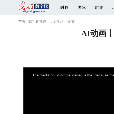
时政
国际
时评
首页
>
数字化频道
>
云上生活
>
正文
AI动画
This
is
a
The media could not be loaded, either because the 
modal
window.