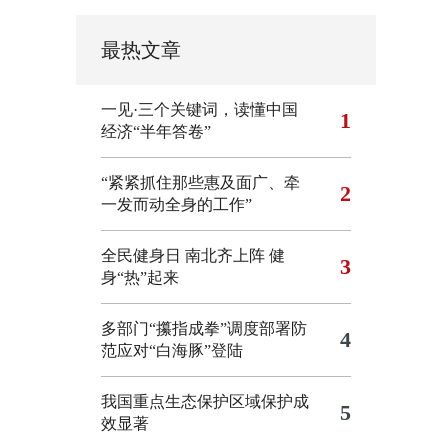
最热文章
一见·三个关键词，读懂中国
1
经济“半年答卷”
“紧紧抓住那些惠及面广、牵
2
一发而动全身的工作”
全民健身日 南北齐上阵 健
3
身“热”起来
多部门“攥指成拳”调度部署防
4
范应对“白海豚”登陆
我国重点生态保护区域保护成
5
效显著