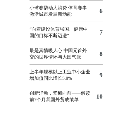
小球赛撬动大消费 体育赛事
6
激活城市发展新动能
“向着建设体育强国、健康中
7
国的目标不断迈进”
最是真情暖人心 中国元首外
8
交的世界情怀与大国气派
上半年规模以上工业中小企业
9
增加值同比增长5.8%
创新涌动，坚韧向前——解读
10
前7个月我国外贸成绩单