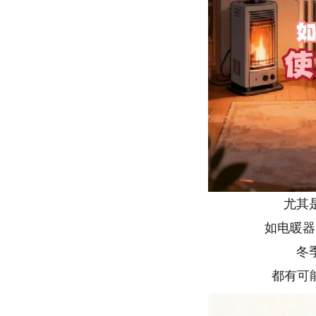
尤其
如电暖器
冬
都有可