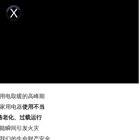
Video
Player
is
loading.
用电取暖的高峰期
家用电器
使用不当
路老化、过载运行
能瞬间引发火灾
我们的生命财产安全