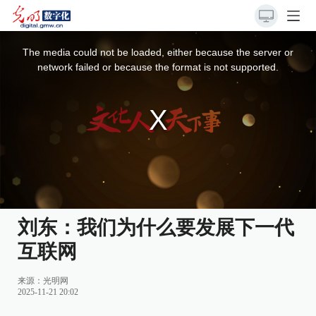
This
is
a
The media could not be loaded, either because the server or
modal
window.
network failed or because the format is not supported.
刘东：我们为什么要发展下一代
互联网
来源：
光明网
2025-11-21 20:02