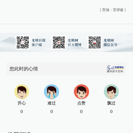
[
责编：雷渺鑫
]
您此时的心情
开心
难过
点赞
飘过
0
0
0
0