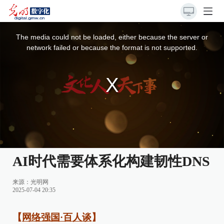
This
is
a
The media could not be loaded, either because the server or
modal
window.
network failed or because the format is not supported.
AI时代需要体系化构建韧性DNS
来源：
光明网
2025-07-04 20:35
【
网络强国·百人谈
】