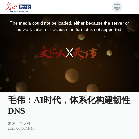
This
is
a
The media could not be loaded, either because the server or
modal
window.
network failed or because the format is not supported.
毛伟：AI时代，体系化构建韧性
DNS
来源：
光明网
2025-06-30 19:17