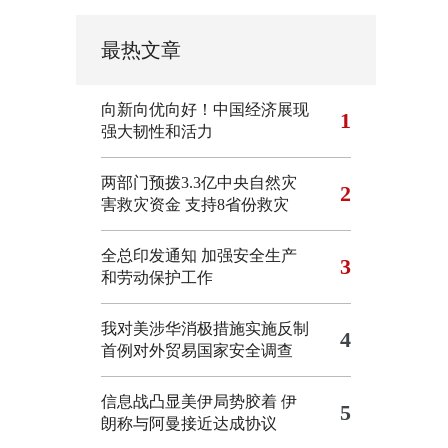
最热文章
向新向优向好！中国经济展现
1
强大韧性和活力
两部门预拨3.3亿中央自然灾
2
害救灾资金 支持8省份救灾
全总印发通知 加强安全生产
3
和劳动保护工作
我对美涉华消极措施实施反制
4
首例对外贸易国家安全调查
信息战凸显美伊局势胶着
伊
5
朗称与阿曼接近达成协议