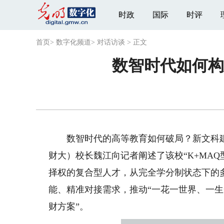
时政
国际
时评
首页
>
数字化频道
>
对话访谈
>
正文
数智时代如何构
数智时代的高等教育如何破局？新文科建
财大）校长魏江向记者阐述了该校“K+MA
择权的复合型人才，从完全学分制状态下的
能、精准对接需求，推动“一花一世界、一生一
财方案”。