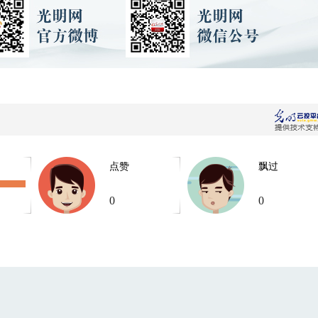
点赞
飘过
0
0