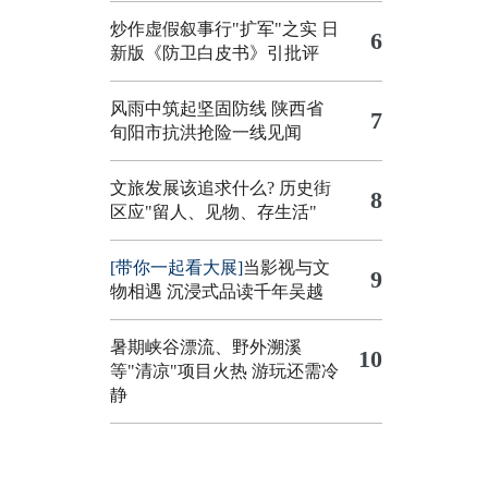
炒作虚假叙事行"扩军"之实
日
6
新版《防卫白皮书》引批评
风雨中筑起坚固防线 陕西省
7
旬阳市抗洪抢险一线见闻
文旅发展该追求什么?
历史街
8
区应"留人、见物、存生活"
[带你一起看大展]
当影视与文
9
物相遇 沉浸式品读千年吴越
暑期峡谷漂流、野外溯溪
10
等"清凉"项目火热 游玩还需冷
静