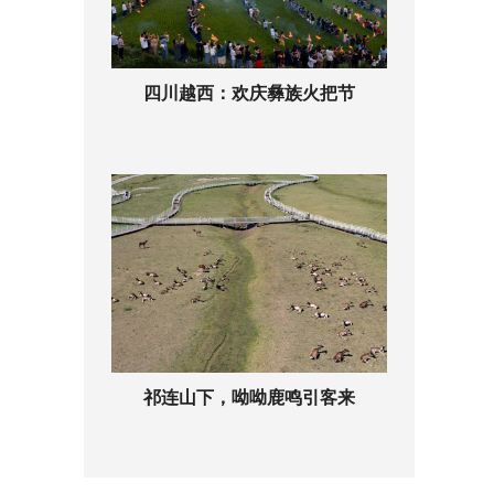
四川越西：欢庆彝族火把节
祁连山下，呦呦鹿鸣引客来