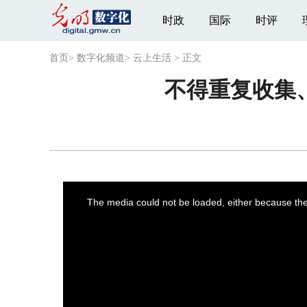
时政
国际
时评
首页
>
数字化频道
>
云上生活
>
正文
不得重复收集
This
is
a
The media could not be loaded, either because the 
modal
window.