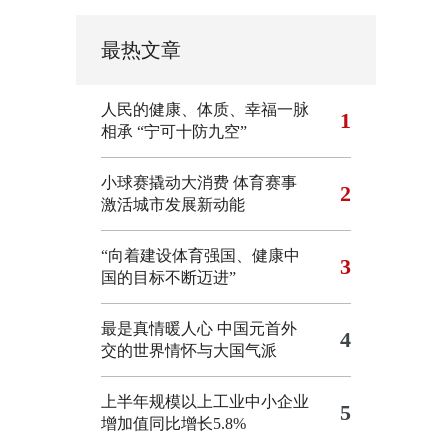
最热文章
人民的健康、体质、幸福一脉
1
相承
“宁可十防九空”
小球赛撬动大消费 体育赛事
2
激活城市发展新动能
“向着建设体育强国、健康中
3
国的目标不断迈进”
最是真情暖人心 中国元首外
4
交的世界情怀与大国气派
上半年规模以上工业中小企业
5
增加值同比增长5.8%