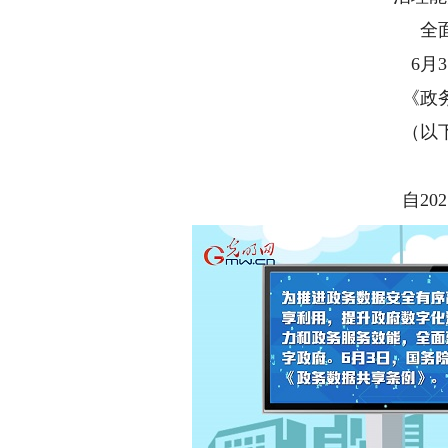
全
6月
《政
（以
自20