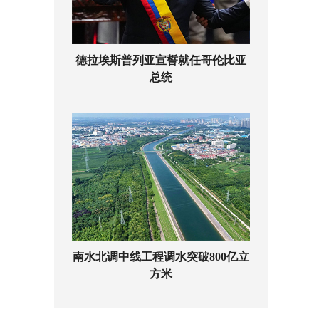
德拉埃斯普列亚宣誓就任哥伦比亚
总统
南水北调中线工程调水突破800亿立
方米