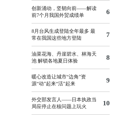
创新涌动，坚韧向前——解读
6
前7个月我国外贸成绩单
8月台风生成登陆全年最多 最
7
常在我国这些地方登陆
油菜花海、丹崖碧水、林海天
8
池 解锁各地夏日体验
暖心改造让城市“边角”资
9
源“动”起来“活”起来
外交部发言人——日本执政当
10
局应停止在核问题上玩火