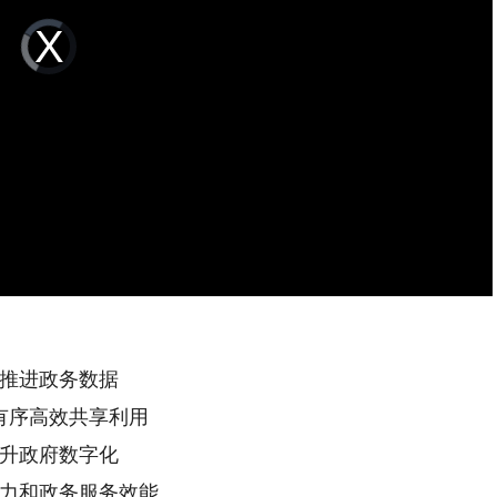
Video
Player
is
loading.
推进政务数据
有序高效共享利用
升政府数字化
力和政务服务效能