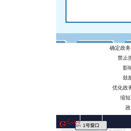
确定政务
禁止
影
鼓
优化政
缩短
政