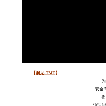
【
洞见·TMT
】
为
安全
提
治理能