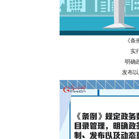
《条
实
明确
发布以