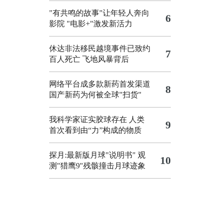
"有共鸣的故事"让年轻人奔向
6
影院
"电影+"激发新活力
休达非法移民越境事件已致约
7
百人死亡
飞地风暴背后
网络平台成多款新药首发渠道
8
国产新药为何被全球"扫货"
我科学家证实胶球存在 人类
9
首次看到由“力”构成的物质
探月:最新版月球"说明书"
观
10
测"猎鹰9"残骸撞击月球迹象