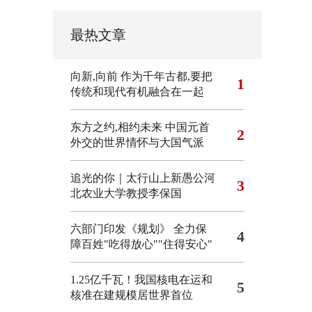
最热文章
向新,向前
作为千年古都,要把
1
传统和现代有机融合在一起
东方之约,相约未来 中国元首
2
外交的世界情怀与大国气派
追光的你｜太行山上新愚公河
3
北农业大学教授李保国
六部门印发《规划》 全力保
4
障百姓"吃得放心""住得安心"
1.25亿千瓦！我国核电在运和
5
核准在建规模居世界首位