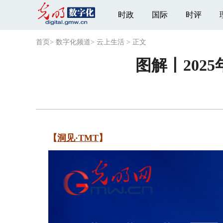
时政
国际
时评
首页
>
数字化频道
>
云上生活
>
正文
图解丨202
【
洞见·TMT
】