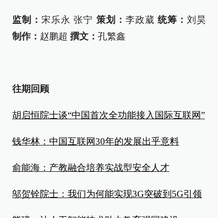
监制：
宋乐永 张宁
策划：
李政葳
统筹：
刘昊
制作：
赵鹏超
撰文：
孔繁鑫
往期回顾
胡启恒院士谈“中国首次全功能接入国际互联网”
钱华林：中国互联网30年的发展出乎意料
俞能海：产教融合培养实战型安全人才
邬贺铨院士：我们为何能实现3G突破到5G引领