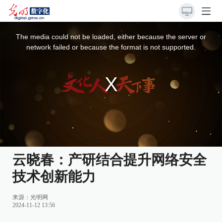
This
is
a
The media could not be loaded, either because the server or
modal
window.
network failed or because the format is not supported.
云晓春：产研结合提升网络安全
技术创新能力
来源：
光明网
2024-11-12 13:56