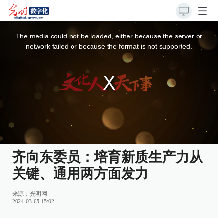
This
is
a
The media could not be loaded, either because the server or
modal
window.
network failed or because the format is not supported.
齐向东委员：培育新质生产力从
关键、通用两方面发力
来源：
光明网
2024-03-05 15:02