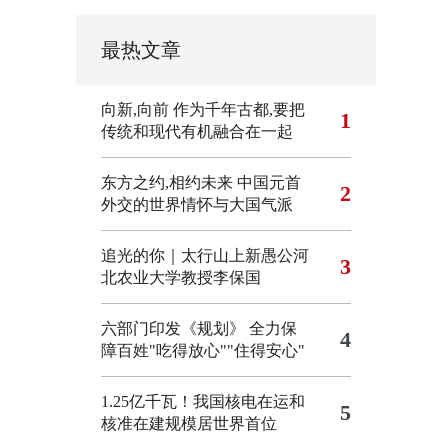
最热文章
向新,向前
作为千年古都,要把
1
传统和现代有机融合在一起
东方之约,相约未来 中国元首
2
外交的世界情怀与大国气派
追光的你｜太行山上新愚公河
3
北农业大学教授李保国
六部门印发《规划》 全力保
4
障百姓"吃得放心""住得安心"
1.25亿千瓦！我国核电在运和
5
核准在建规模居世界首位