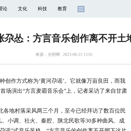
理论
文化
科技
教育
张尕怂：方言音乐创作离不开土
来源：光明网
2023-08-23 13:01
创作方式称为‘黄河尕谣’。它就像万亩良田，而我
季首场演出“方言麦霸音乐会”上，记者采访了来自甘肃
北各地村落采风两三个月，至今已经拜访了数百位民
儿、小调、社火、秦腔、陕北民歌等30多种曲风、成
尕谣”式音乐风格。“方言音乐的创作离不开脚下这片