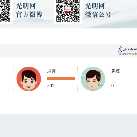
点赞
飘过
205
0