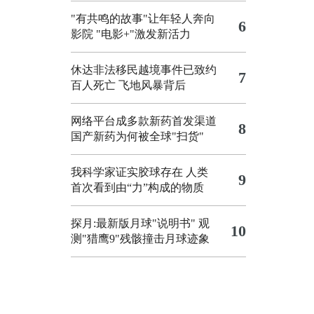
"有共鸣的故事"让年轻人奔向
6
影院
"电影+"激发新活力
休达非法移民越境事件已致约
7
百人死亡
飞地风暴背后
网络平台成多款新药首发渠道
8
国产新药为何被全球"扫货"
我科学家证实胶球存在 人类
9
首次看到由“力”构成的物质
探月:最新版月球"说明书"
观
10
测"猎鹰9"残骸撞击月球迹象