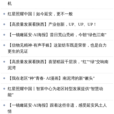
机
红星照耀中国丨如今延安，更不一般
【高质量发展看陕西】产业创新，UP、UP、UP！
【一镜瞰延安·AI海报】昔日荒山秃岭，今朝“绿色江南”
【信物见精神·有声手账】这架纺车既是荣誉，也是自力
更生的见证
【高质量发展看陕西】喜望稻菽千层浪，“红”“绿”交响南
泥湾
【我在老区“种”青春· AI漫画】南泥湾的新“镢头”
红星照耀中国丨智算中心为老区转型发展提供“智慧动
能”
【一镜瞰延安·AI海报】跟着这些非遗，感受延安风土人
情