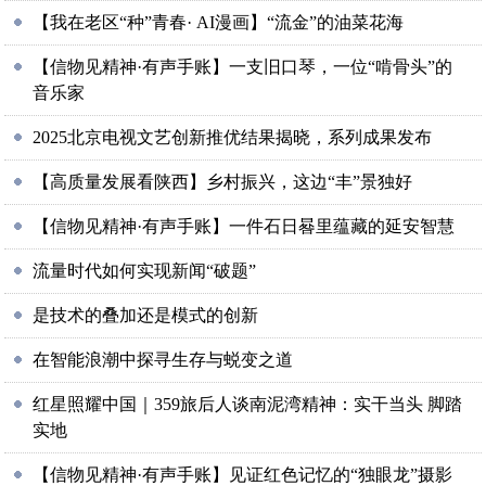
【我在老区“种”青春· AI漫画】“流金”的油菜花海
【信物见精神·有声手账】一支旧口琴，一位“啃骨头”的
音乐家
2025北京电视文艺创新推优结果揭晓，系列成果发布
【高质量发展看陕西】乡村振兴，这边“丰”景独好
【信物见精神·有声手账】一件石日晷里蕴藏的延安智慧
流量时代如何实现新闻“破题”
是技术的叠加还是模式的创新
在智能浪潮中探寻生存与蜕变之道
红星照耀中国｜359旅后人谈南泥湾精神：实干当头 脚踏
实地
【信物见精神·有声手账】见证红色记忆的“独眼龙”摄影