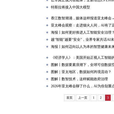
让车真正成为智能体，全新理想L9 Liv
特斯拉将接入中国大模型
香江数智潮涌，媒体这样报道亚太峰会
亚太峰会观察：走进烟火人间，AI有了
海报丨如何更好推进人工智能安全治理
越“智能”越要“安全”，业界专家共话AI
海报丨如何迈向以人为本的智慧健康未
《经济学人》：美国开始正视人工智能
图解丨数据要素浪潮下，全球可信数据
图解｜亚太地区，数据如何跨境流动？
图解丨数智技术，这样赋能政府治理
2026年亚太峰会聊了什么，AI为你划重
首页
上一页
1
2
3