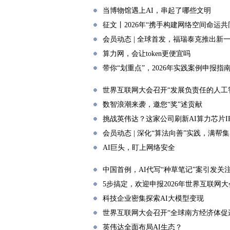
当博物馆遇上AI，串起了哪些文明
征文丨2026年“携手构建网络空间命运
会员动态 | 全球首发，福瑞泰克推出新
算力网，会让token更便宜吗
带你“划重点”，2026年实践案例申报指
世界互联网大会召开“发展负责任的人工
数智浪潮来袭，邀您“奖”述贡献
挑战英伟达？这家公司刷新AI算力芯片I
会员动态 | 深化“算法向善”实践，满
AI巨头，盯上网络安全
中国首例，AI代写“种草笔记”案引发关
5步搞定，欢迎申报2026年世界互联网
科技企业密集探索AI大模型变现
世界互联网大会召开“全球南方经济体促
英伟达全面布局AI生态？