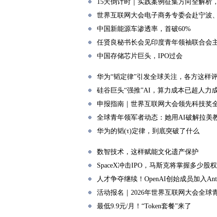
15天倒计时｜实践案例征集方向全解析
世界互联网大会电子商务专委会赴宁波
中国新能源车渗透率，首破60%
任贤良秘书长会见印度青年领袖联合会
中国存储芯片巨头，IPO过会
华为“韬定律”引发全球关注，各方这样
硅谷巨头“强推”AI，算力成本已超人力
申报指南｜世界互联网大会领先科技奖
全球青年领军者动态：她用AI破解拉美
华为的韬(τ)定律，到底突破了什么
数智技术，这样赋能文化遗产保护
SpaceX冲击IPO，马斯克将掌握多少股
人才争夺继续！OpenAI创始成员加入Anthr
活动报名｜2026年世界互联网大会全
最低9.9元/月！“Token套餐”来了