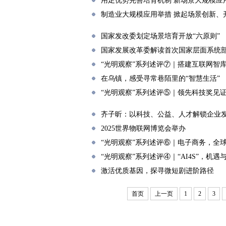
用足优势完善培育机制 新场景大规模应
制造业大规模应用举措 掀起场景创新、
国家发改委划定场景培育开放“六原则”
国家发展改革委解读首次国家层面系统
“光明观察”系列述评⑦｜搭建互联网智
在乌镇，感受寻常巷陌里的“智慧生活”
“光明观察”系列述评⑤｜领先科技奖见
齐子昕：以科技、公益、人才解锁企业
2025世界物联网博览会举办
“光明观察”系列述评⑥｜电子商务，全球
“光明观察”系列述评④｜“AI4S”，机遇
激活优质基因，探寻微短剧进阶路径
首页
上一页
1
2
3