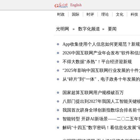
English
时政
国际
时评
理论
文化
科技
光明网
»
数字化频道
»
要闻
App收集使用个人信息如何更规范？新
2026中国互联网产业年会发布“软件和
不得大数据“杀熟”！平台经济迎新规
“2025年影响中国互联网行业发展的十件
从“碎片”到“一体”，电子政务十年发展
国家超算互联网用户规模破百万
八部门提出到2027年我国人工智能关
我国首次跻身全球创新指数综合排名前
智能转型 开辟AI新场景——二〇二五
解码“十四五”数字密码！看信息化发展“