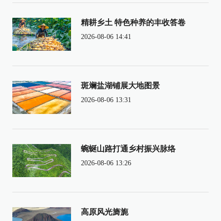
精耕乡土 特色种养的丰收答卷
2026-08-06 14:41
斑斓盐湖铺展大地图景
2026-08-06 13:31
蜿蜒山路打通乡村振兴脉络
2026-08-06 13:26
高原风光旖旎