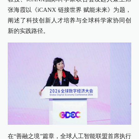
张海霞以《iCANX 链接世界 赋能未来》为题，
阐述了科技创新人才培养与全球科学家协同创
新的实践路径。
在“善融之境”篇章，全球人工智能联盟首席执行