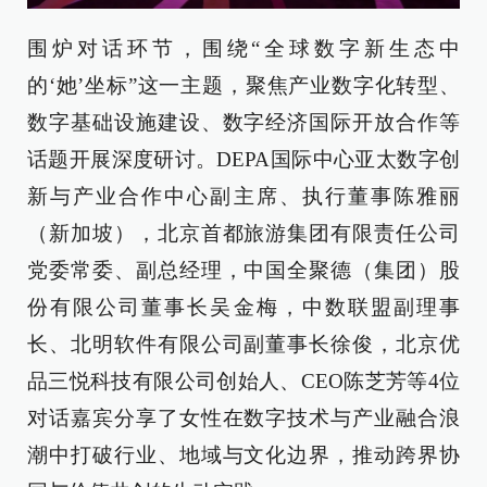
围炉对话环节，围绕“全球数字新生态中
的‘她’坐标”这一主题，聚焦产业数字化转型、
数字基础设施建设、数字经济国际开放合作等
话题开展深度研讨。DEPA国际中心亚太数字创
新与产业合作中心副主席、执行董事陈雅丽
（新加坡），北京首都旅游集团有限责任公司
党委常委、副总经理，中国全聚德（集团）股
份有限公司董事长吴金梅，中数联盟副理事
长、北明软件有限公司副董事长徐俊，北京优
品三悦科技有限公司创始人、CEO陈芝芳等4位
对话嘉宾分享了女性在数字技术与产业融合浪
潮中打破行业、地域与文化边界，推动跨界协