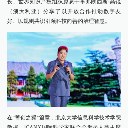
长、世界知识产权组织原总干事弗朗西斯·高锐
（澳大利亚）分享了以开放合作推动数字友
好、以规则共识引领科技向善的治理智慧。
在“善创之翼”篇章，北京大学信息科学技术学院
教授、iCANX国际科学家联合会发起人兼主席