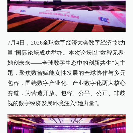
7月4日，2026全球数字经济大会数字经济“她力
量”国际论坛成功举办。本次论坛以“数智无界·
她创未来——全球数字生态中的创新共生”为主
题，聚焦数智赋能女性发展的全球协作与多元
包容，围绕数字产业化、产业数字化两大核心
赛道，为营造开放、包容、公平、公正、非歧
视的数字经济发展环境注入“她力量”。