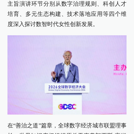
主旨演讲环节分别从数字治理规则、科创人才
培育、多元生态构建、技术落地应用等四个维
度深入探讨数智时代女性创新发展。
在“善治之道”篇章，全球数字经济城市联盟理事