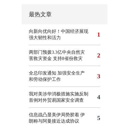
最热文章
向新向优向好！中国经济展现
1
强大韧性和活力
两部门预拨3.3亿中央自然灾
2
害救灾资金 支持8省份救灾
全总印发通知 加强安全生产
3
和劳动保护工作
我对美涉华消极措施实施反制
4
首例对外贸易国家安全调查
信息战凸显美伊局势胶着
伊
5
朗称与阿曼接近达成协议