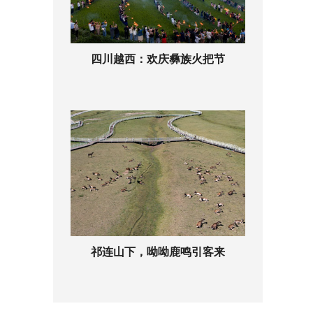
四川越西：欢庆彝族火把节
祁连山下，呦呦鹿鸣引客来