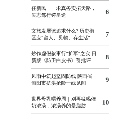
任新民——求真务实拓天路，
6
矢志笃行铸星途
文旅发展该追求什么?
历史街
7
区应"留人、见物、存生活"
炒作虚假叙事行"扩军"之实
日
8
新版《防卫白皮书》引批评
风雨中筑起坚固防线 陕西省
9
旬阳市抗洪抢险一线见闻
世界母乳喂养周｜别再猛喝催
10
奶浓汤，浓汤养的是脂肪