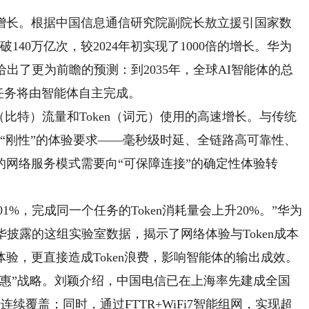
长。根据中国信息通信研究院副院长敖立援引国家数
140万亿次，较2024年初实现了1000倍的增长。华为
刘康则给出了更为前瞻的预测：到2035年，全球AI智能体的总
常任务将由智能体自主完成。
比特）流量和Token（词元）使用的高速增长。与传统
乎“刚性”的体验要求——毫秒级时延、全链路高可靠性、
网络服务模式需要向“可保障连接”的确定性体验转
%，完成同一个任务的Token消耗量会上升20%。”华为
裁周小华披露的这组实验室数据，揭示了网络体验与Token成本
验，更直接造成Token浪费，影响智能体的输出成效。
”战略。刘颖介绍，中国电信已在上海率先建成全国
行连续覆盖；同时，通过FTTR+WiFi7智能组网，实现超