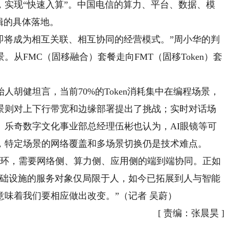
，实现“快速入算”。中国电信的算力、平台、数据、模
辑的具体落地。
即将成为相互关联、相互协同的经营模式。”周小华的判
从FMC（固移融合）套餐走向FMT（固移Token）套
。
健坦言，当前70%的Token消耗集中在编程场景，
景则对上下行带宽和边缘部署提出了挑战；实时对话场
。乐奇数字文化事业部总经理伍彬也认为，AI眼镜等可
，特定场景的网络覆盖和多场景切换仍是技术难点。
闭环，需要网络侧、算力侧、应用侧的端到端协同。正如
基础设施的服务对象仅局限于人，如今已拓展到人与智能
味着我们要相应做出改变。”（记者 吴蔚）
[
责编：张晨昊
]