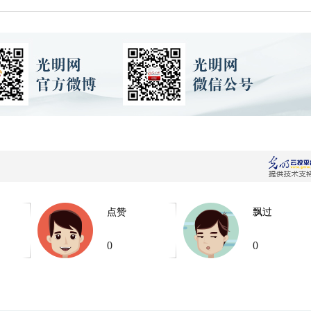
点赞
飘过
0
0