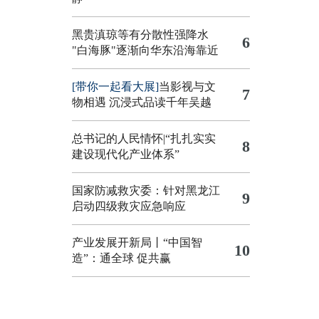
黑贵滇琼等有分散性强降水
6
"白海豚"逐渐向华东沿海靠近
[带你一起看大展]
当影视与文
7
物相遇 沉浸式品读千年吴越
总书记的人民情怀|“扎扎实实
8
建设现代化产业体系”
国家防减救灾委：针对黑龙江
9
启动四级救灾应急响应
产业发展开新局丨“中国智
10
造”：通全球 促共赢