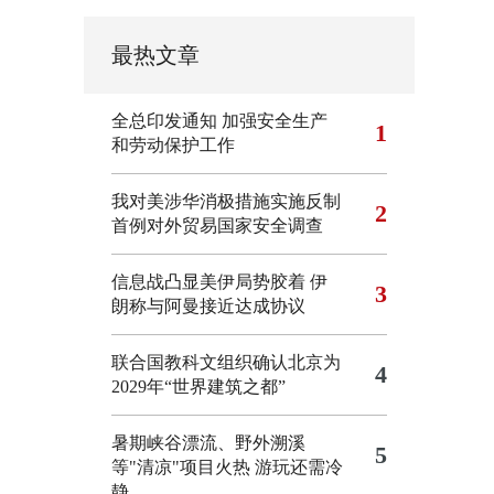
最热文章
全总印发通知 加强安全生产
1
和劳动保护工作
我对美涉华消极措施实施反制
2
首例对外贸易国家安全调查
信息战凸显美伊局势胶着
伊
3
朗称与阿曼接近达成协议
联合国教科文组织确认北京为
4
2029年“世界建筑之都”
暑期峡谷漂流、野外溯溪
5
等"清凉"项目火热 游玩还需冷
静