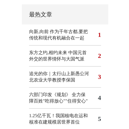
最热文章
向新,向前
作为千年古都,要把
1
传统和现代有机融合在一起
东方之约,相约未来 中国元首
2
外交的世界情怀与大国气派
追光的你｜太行山上新愚公河
3
北农业大学教授李保国
六部门印发《规划》 全力保
4
障百姓"吃得放心""住得安心"
1.25亿千瓦！我国核电在运和
5
核准在建规模居世界首位