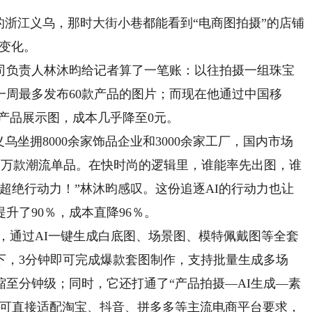
的浙江义乌，那时大街小巷都能看到“电商图拍摄”的店铺
生变化。
负责人林沐昀给记者算了一笔账：以往拍摄一组珠宝
一周最多发布60款产品的图片；而现在他通过中国移
一套产品展示图，成本几乎降至0元。
坐拥8000余家饰品企业和3000余家工厂，国内市场
新近万款潮流单品。在快时尚的逻辑里，谁能率先出图，谁
超绝行动力！”林沐昀感叹。这份追逐AI的行动力也让
升了90％，成本直降96％。
，通过AI一键生成白底图、场景图、模特佩戴图等全套
下，3分钟即可完成爆款套图制作，支持批量生成多场
至分钟级；同时，它还打通了“产品拍摄—AI生成—素
材可直接适配淘宝、抖音、拼多多等主流电商平台要求，