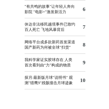
"有共鸣的故事"让年轻人奔向
6
影院
"电影+"激发新活力
休达非法移民越境事件已致约
7
百人死亡
飞地风暴背后
网络平台成多款新药首发渠道
8
国产新药为何被全球"扫货"
我科学家证实胶球存在 人类
9
首次看到由“力”构成的物质
探月:最新版月球"说明书"
观
10
测"猎鹰9"残骸撞击月球迹象