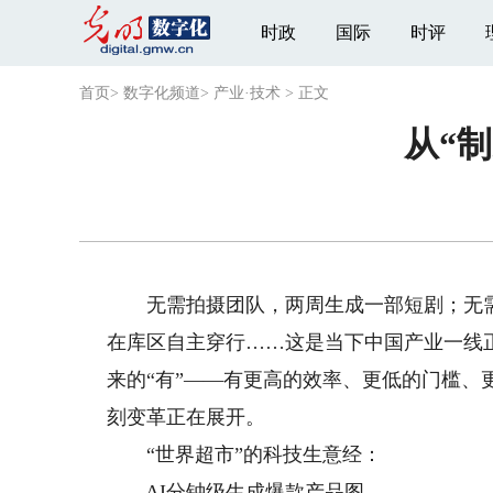
时政
国际
时评
首页
>
数字化频道
>
产业·技术
>
正文
从“
无需拍摄团队，两周生成一部短剧；无需摄
在库区自主穿行……这是当下中国产业一线
来的“有”——有更高的效率、更低的门槛、
刻变革正在展开。
“世界超市”的科技生意经：
AI分钟级生成爆款产品图