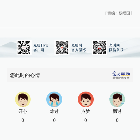
[
责编：杨经国
]
您此时的心情
开心
难过
点赞
飘过
0
0
0
0