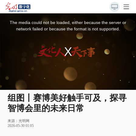
This
is
a
The media could not be loaded, either because the server or
modal
window.
network failed or because the format is not supported.
组图丨赛博美好触手可及，探寻
智博会里的未来日常
来源：
光明网
2026-05-30 01:05