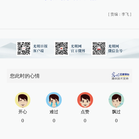
[
责编：李飞
]
您此时的心情
开心
难过
点赞
飘过
0
0
0
0