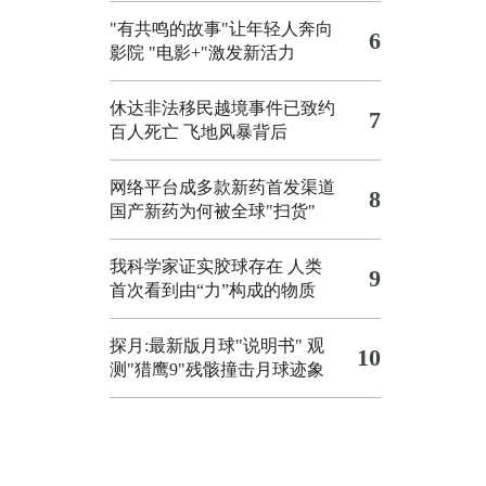
"有共鸣的故事"让年轻人奔向
6
影院
"电影+"激发新活力
休达非法移民越境事件已致约
7
百人死亡
飞地风暴背后
网络平台成多款新药首发渠道
8
国产新药为何被全球"扫货"
我科学家证实胶球存在 人类
9
首次看到由“力”构成的物质
探月:最新版月球"说明书"
观
10
测"猎鹰9"残骸撞击月球迹象