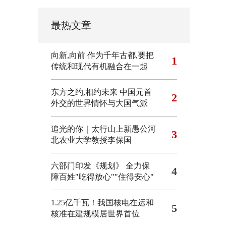
最热文章
向新,向前
作为千年古都,要把
1
传统和现代有机融合在一起
东方之约,相约未来 中国元首
2
外交的世界情怀与大国气派
追光的你｜太行山上新愚公河
3
北农业大学教授李保国
六部门印发《规划》 全力保
4
障百姓"吃得放心""住得安心"
1.25亿千瓦！我国核电在运和
5
核准在建规模居世界首位