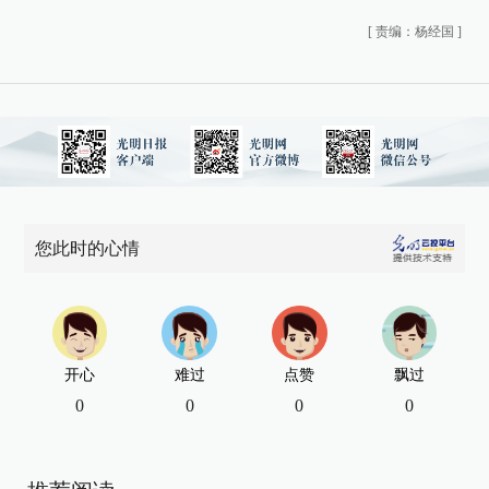
[
责编：杨经国
]
您此时的心情
开心
难过
点赞
飘过
0
0
0
0