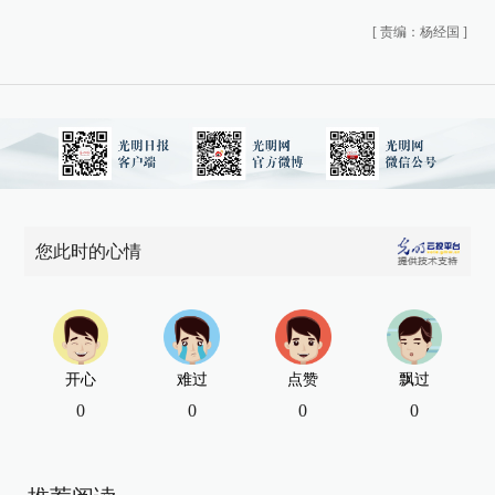
[
责编：杨经国
]
您此时的心情
开心
难过
点赞
飘过
0
0
0
0