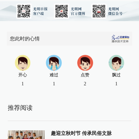
您此时的心情
开心
难过
点赞
飘过
1
1
2
1
推荐阅读
趣迎立秋时节 传承民俗文脉