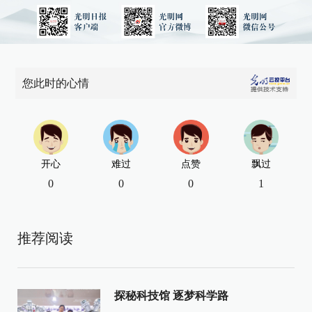
您此时的心情
开心
难过
点赞
飘过
0
0
0
1
推荐阅读
探秘科技馆 逐梦科学路