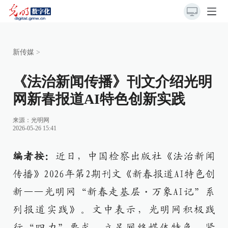
新传媒
>
《法治新闻传播》刊文介绍光明
网新春报道AI特色创新实践
来源：
光明网
2026-05-26 15:41
编者按：
近日，中国检察出版社
《法治新闻
传播》
2026年第2期刊
文《
新春报道
AI特色创
新——光明网“新春走基层・万象AI记”系
列报道实践
》
。文中表示，
光明网积极践
行“四力”要求，立足网络媒体特色，紧