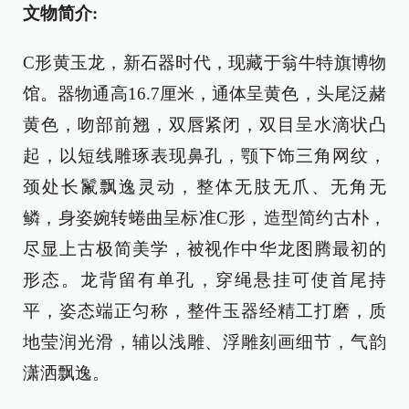
文物简介:
C形黄玉龙，新石器时代，现藏于翁牛特旗博物
馆。器物通高16.7厘米，通体呈黄色，头尾泛赭
黄色，吻部前翘，双唇紧闭，双目呈水滴状凸
起，以短线雕琢表现鼻孔，颚下饰三角网纹，
颈处长鬣飘逸灵动，整体无肢无爪、无角无
鳞，身姿婉转蜷曲呈标准C形，造型简约古朴，
尽显上古极简美学，被视作中华龙图腾最初的
形态。龙背留有单孔，穿绳悬挂可使首尾持
平，姿态端正匀称，整件玉器经精工打磨，质
地莹润光滑，辅以浅雕、浮雕刻画细节，气韵
潇洒飘逸。