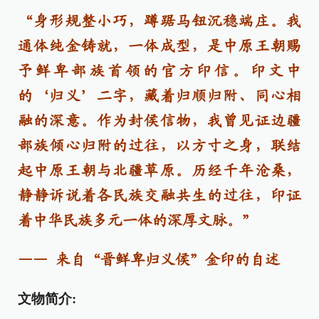
“身形规整小巧，蹲踞马钮沉稳端庄。我
通体纯金铸就，一体成型，是中原王朝赐
予鲜卑部族首领的官方印信。印文中
的‘归义’二字，藏着归顺归附、同心相
融的深意。作为封侯信物，我曾见证边疆
部族倾心归附的过往，以方寸之身，联结
起中原王朝与北疆草原。历经千年沧桑，
静静诉说着各民族交融共生的过往，印证
着中华民族多元一体的深厚文脉。”
—— 来自“晋鲜卑归义侯”金印的自述
文物简介: