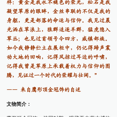
样：黄金是我永不褪色的荣光，松石是我
凝望草原的眼眸，金丝串联的不仅是我的
身躯，更是部落的命运与信仰。我见过晨
光洒在草浪上，狼群追逐羊群，猛虎隐入
草丛；也见过首领号令四方，威镇部族。
如今我静静伫立在展柜中，仍记得蹄声震
动大地的回响，记得风掠过耳边的呼啸，
记得我曾是草原上承载着权力与信仰的图
腾，见证过一个时代的荣耀与壮阔。”
—— 来自鹰形顶金冠饰的自述
文物简介：