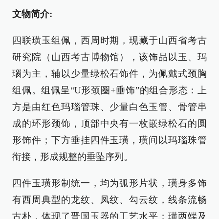
文物简介:
四联璜玉组佩，西周时期，现藏于山西省考古
研究院（山西考古博物馆），该饰品以玉、玛
瑙为主，辅以少量绿松石饰件，为佩戴式颈胸
组佩。组佩呈“U形颈圈+垂饰”的组合形态：上
方是由红色玛瑙管珠、少量白色玉管、骨管串
成的环形颈饰，顶部中央有一枚嵌绿松石的圆
形饰件；下方垂挂四件玉璜，璜间以玛瑙珠管
衔接，形成规整的垂坠序列。
四件玉璜形制统一，均为弧形片状，璜身多饰
有西周典型的龙纹、凤纹、勾云纹，线条流畅
古朴，体现了晋国玉器的工艺水平；璜两端及