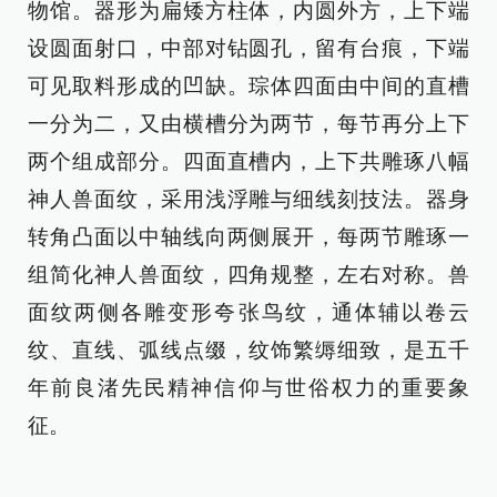
物馆。器形为扁矮方柱体，内圆外方，上下端
设圆面射口，中部对钻圆孔，留有台痕，下端
可见取料形成的凹缺。琮体四面由中间的直槽
一分为二，又由横槽分为两节，每节再分上下
两个组成部分。四面直槽内，上下共雕琢八幅
神人兽面纹，采用浅浮雕与细线刻技法。器身
转角凸面以中轴线向两侧展开，每两节雕琢一
组简化神人兽面纹，四角规整，左右对称。兽
面纹两侧各雕变形夸张鸟纹，通体辅以卷云
纹、直线、弧线点缀，纹饰繁缛细致，是五千
年前良渚先民精神信仰与世俗权力的重要象
征。