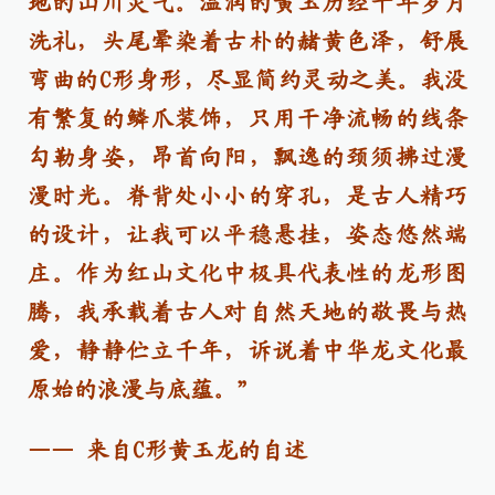
地的山川灵气。温润的黄玉历经千年岁月
洗礼，头尾晕染着古朴的赭黄色泽，舒展
弯曲的C形身形，尽显简约灵动之美。我没
有繁复的鳞爪装饰，只用干净流畅的线条
勾勒身姿，昂首向阳，飘逸的颈须拂过漫
漫时光。脊背处小小的穿孔，是古人精巧
的设计，让我可以平稳悬挂，姿态悠然端
庄。作为红山文化中极具代表性的龙形图
腾，我承载着古人对自然天地的敬畏与热
爱，静静伫立千年，诉说着中华龙文化最
原始的浪漫与底蕴。”
—— 来自C形黄玉龙的自述