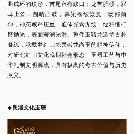
曲成环的玦形，首尾留有缺口；龙首肥硕，双
耳上耸，圆睛凸鼓，鼻梁褶皱繁复，吻部前
伸，神态威严庄重。通体光素无纹，经精细打
磨抛光，表面莹润光滑。整件玉猪龙造型古朴
凝练，承载着红山先民崇龙尚玉的精神信仰，
对研究红山文化晚期社会形态、玉器工艺与中
华礼制文明源流，具有极高的考古价值与历史
意义。
◆
良渚文化玉琮