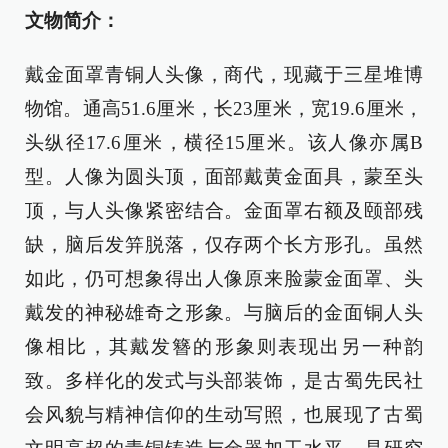
文物简介：
戴金面罩青铜人头像，商代，现藏于三星堆博
物馆。通高51.6厘米，长23厘米，宽19.6厘米，
头纵径17.6厘米，横径15厘米。该人像亦属B
型。人像为圆头顶，面部戴黄金面具，蒙至头
顶，与人头像紧密结合。金面罩右额及颐部残
缺，脑后发笄脱落，仅存两个长方形孔。虽然
如此，仍可想象得出人像原来脸蒙金面罩、头
戴发的神秘雄奇之形象。与脑后的金面铜人头
像相比，其戴发簪的形象则表现出另一种韵
致。多样化的发式与头部装饰，是古蜀先民社
会风貌与精神信仰的生动写照，也展现了古蜀