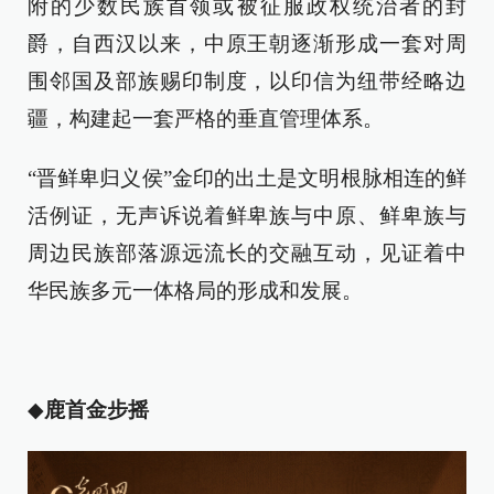
附的少数民族首领或被征服政权统治者的封
爵，自西汉以来，中原王朝逐渐形成一套对周
围邻国及部族赐印制度，以印信为纽带经略边
疆，构建起一套严格的垂直管理体系。
“晋鲜卑归义侯”金印的出土是文明根脉相连的鲜
活例证，无声诉说着鲜卑族与中原、鲜卑族与
周边民族部落源远流长的交融互动，见证着中
华民族多元一体格局的形成和发展。
◆
鹿首金步摇