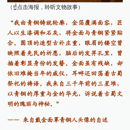
（☝点击海报，聆听文物故事）
“我由青铜铸就轮廓，金箔覆满面容，匠
人以生漆调和石灰，将金面与青铜紧紧贴
合。圆顶的造型古朴庄重，眼眉的镂空曾
映照着先民的祈愿，脑后的发笄孔里，曾
插着彰显身份的发簪。金面虽有残缺，却
依旧难掩当年的威仪，耳畔还回荡着古蜀
祭祀的祷语。我来自三千年前的三星堆，
以青铜的厚重与金的华光，诉说着古蜀文
明的瑰丽与神秘。”
—— 来自戴金面罩青铜人头像的自述