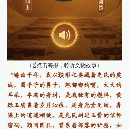
（☝点击海报，聆听文物故事）
“蜷曲千年，我以玦形之姿藏着先民的虔
诚。圆乎乎的鼻子，翘嘟嘟的嘴，大大的
耳朵，丰满的身材，是我独有的模样。黄
绿玉质裹着岁月沁痕，周身光素无纹，鼻
梁上的道道褶皱，是先民刻进玉骨的信仰
密码。颈间圆孔，曾系着部落的祈愿，如