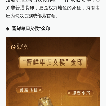
并非普通装饰，更是权力地位的象征，持有者
应为匈奴贵族或部落首领。
◆
“晋鲜卑归义侯”金印