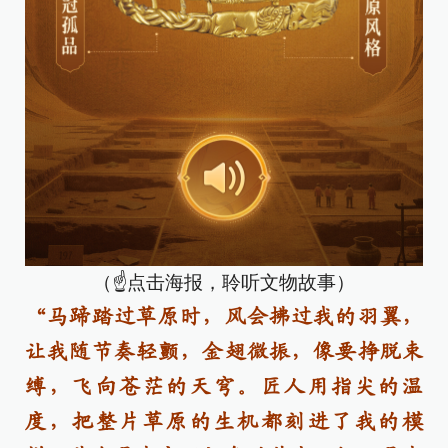
（☝点击海报，聆听文物故事）
“马蹄踏过草原时，风会拂过我的羽翼，
让我随节奏轻颤，金翅微振，像要挣脱束
缚，飞向苍茫的天穹。匠人用指尖的温
度，把整片草原的生机都刻进了我的模