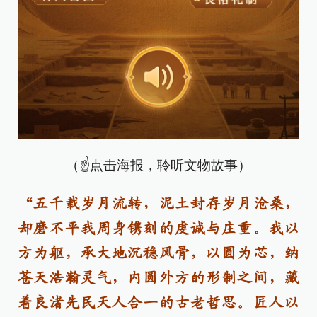
（☝点击海报，聆听文物故事）
“五千载岁月流转，泥土封存岁月沧桑，
却磨不平我周身镌刻的虔诚与庄重。我以
方为躯，承大地沉稳风骨，以圆为芯，纳
苍天浩瀚灵气，内圆外方的形制之间，藏
着良渚先民天人合一的古老哲思。匠人以