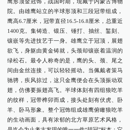
鹰形顶金冠饰，战国时期，现藏于内蒙古博物
院。由雄鹰站立的半球形顶和三段冠带组成，
鹰高6.7厘米，冠带直径16.5-16.8厘米，总重近
1400克。集铸造、锻压、锤打、抽丝、錾刻、
镶嵌等先进技艺于一身。雄鹰立于冠顶，展翅
欲飞，身躯由黄金铸就，头颈却镶嵌着温润的
绿松石。最令人称奇的是，鹰的头、颈、尾之
间由金丝连接，可以轻轻摇动。当佩戴者策马
驰骋，疾风掠过，这只金鹰便会在头顶振动双
翅，仿佛要振翅高飞。半球体刻有四组狼吃羊
的纹样，冠带榫卯而成，接头处刻有伏虎、卧
羊、卧马形象。整个冠饰组成雄鹰俯瞰狼吃羊
的生动画面，具有浓郁的北方草原艺术风格，
是迄今为止考古发现的唯一一件“胡冠”标本；它