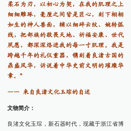
柔石为刃，以初心为契，在我的肌理之上
细细雕琢，毫厘之间皆是匠心，刻下栩栩
如生的神人兽面，辅以细碎云纹、婉转弧
线，把部族的敬畏天地、祈福安康、世代
夙愿，都深深烙进我的每一寸肌理。我是
跨越千年的礼仪重器，镌刻着良渚古国的
鼎盛风华，诉说着中华史前文明的璀璨华
章。”
—— 来自良渚文化玉琮的自述
文物简介：
良渚文化玉琮，新石器时代，现藏于浙江省博