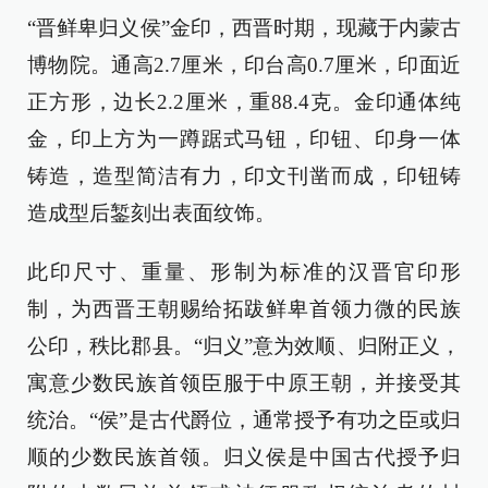
“晋鲜卑归义侯”金印，西晋时期，现藏于内蒙古
博物院。通高2.7厘米，印台高0.7厘米，印面近
正方形，边长2.2厘米，重88.4克。金印通体纯
金，印上方为一蹲踞式马钮，印钮、印身一体
铸造，造型简洁有力，印文刊凿而成，印钮铸
造成型后錾刻出表面纹饰。
此印尺寸、重量、形制为标准的汉晋官印形
制，为西晋王朝赐给拓跋鲜卑首领力微的民族
公印，秩比郡县。“归义”意为效顺、归附正义，
寓意少数民族首领臣服于中原王朝，并接受其
统治。“侯”是古代爵位，通常授予有功之臣或归
顺的少数民族首领。归义侯是中国古代授予归