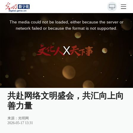
This
is
a
The media could not be loaded, either because the server or
modal
window.
network failed or because the format is not supported.
共赴网络文明盛会，共汇向上向
善力量
来源：光明网
2026-05-17 13:31