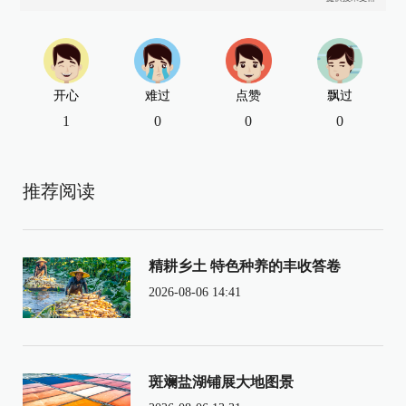
开心
难过
点赞
飘过
1
0
0
0
推荐阅读
精耕乡土 特色种养的丰收答卷
2026-08-06 14:41
斑斓盐湖铺展大地图景