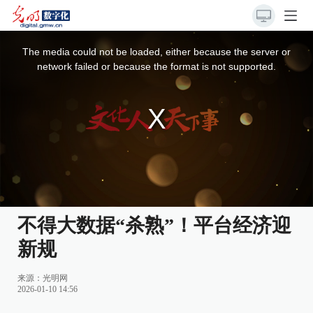
This
is
a
The media could not be loaded, either because the server or
modal
window.
network failed or because the format is not supported.
不得大数据“杀熟”！平台经济迎
新规
来源：
光明网
2026-01-10 14:56