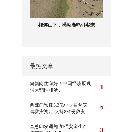
祁连山下，呦呦鹿鸣引客来
最热文章
向新向优向好！中国经济展现
1
强大韧性和活力
两部门预拨3.3亿中央自然灾
2
害救灾资金 支持8省份救灾
全总印发通知 加强安全生产
3