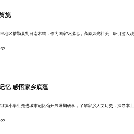
旖旎
里地区措勤县扎日南木错，作为国家级湿地，高原风光壮美，吸引游人观
:32
记忆 感悟家乡底蕴
组织小学生走进城市记忆馆开展暑期研学，了解家乡人文历史，探寻本土
:22