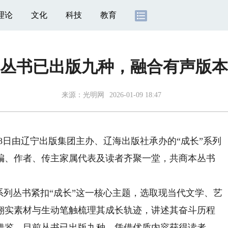
理论
文化
科技
教育
列丛书已出版九种，融合有声版
来源：
光明网
2026-01-09 18:47
8日由辽宁出版集团主办、辽海出版社承办的“成长”系列
编、作者、传主家属代表及读者齐聚一堂，共商本丛书
列丛书紧扣“成长”这一核心主题，选取现当代文学、艺
翔实素材与生动笔触梳理其成长轨迹，讲述其奋斗历程
借鉴。目前丛书已出版九种，凭借优质内容获得读者、