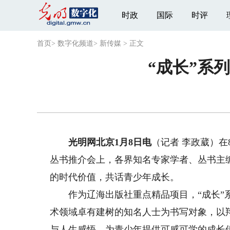
时政
国际
时评
首页
>
数字化频道
>
新传媒
>
正文
“成长”系
光明网北京1月8日电
（记者 李政葳）在
丛书推介会上，各界知名专家学者、丛书主
的时代价值，共话青少年成长。
作为辽海出版社重点精品项目，“成长”系
术领域卓有建树的知名人士为书写对象，以
与人生感悟，为青少年提供可感可学的成长