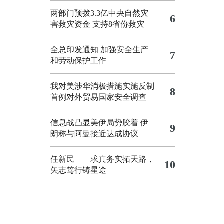
两部门预拨3.3亿中央自然灾
6
害救灾资金 支持8省份救灾
全总印发通知 加强安全生产
7
和劳动保护工作
我对美涉华消极措施实施反制
8
首例对外贸易国家安全调查
信息战凸显美伊局势胶着
伊
9
朗称与阿曼接近达成协议
任新民——求真务实拓天路，
10
矢志笃行铸星途