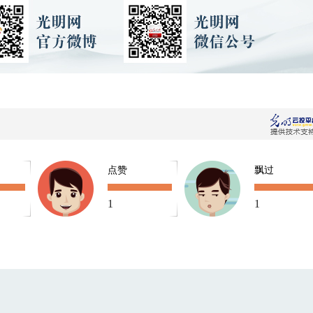
点赞
飘过
1
1