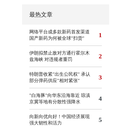
最热文章
网络平台成多款新药首发渠道
1
国产新药为何被全球"扫货"
伊朗拟禁止敌对方通行霍尔木
2
兹海峡 对违规者重罚
特朗普收紧"出生公民权"
承认
3
部分弹药供应"相对紧张"
"白海豚"向华东沿海靠近 琼滇
4
京冀等地有分散性强降水
向新向优向好！中国经济展现
5
强大韧性和活力