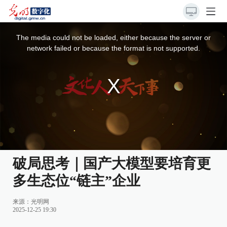
This
is
a
The media could not be loaded, either because the server or
modal
window.
network failed or because the format is not supported.
破局思考｜国产大模型要培育更
多生态位“链主”企业
来源：
光明网
2025-12-25 19:30