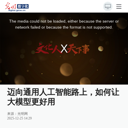
This
is
a
The media could not be loaded, either because the server or
modal
window.
network failed or because the format is not supported.
迈向通用人工智能路上，如何让
大模型更好用
来源：
光明网
2025-12-25 14:29