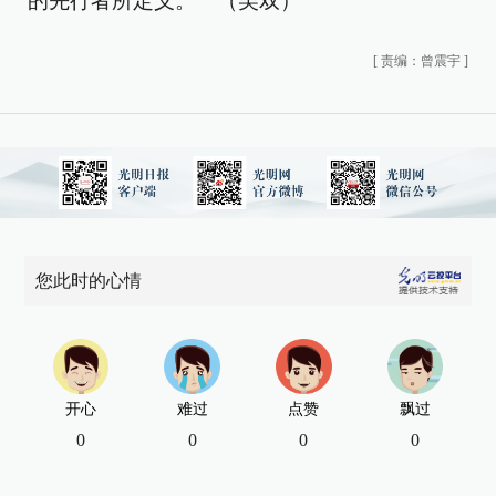
的先行者所定义。 （吴双）
[
责编：曾震宇
]
您此时的心情
开心
难过
点赞
飘过
0
0
0
0