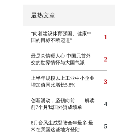
最热文章
“向着建设体育强国、健康中
1
国的目标不断迈进”
最是真情暖人心 中国元首外
2
交的世界情怀与大国气派
上半年规模以上工业中小企业
3
增加值同比增长5.8%
创新涌动，坚韧向前——解读
4
前7个月我国外贸成绩单
8月台风生成登陆全年最多 最
5
常在我国这些地方登陆