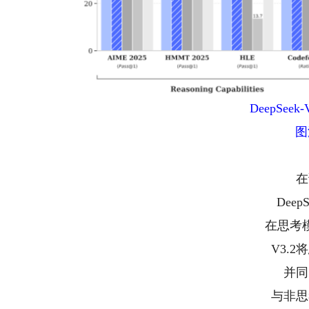
DeepSe
图
在
Dee
在思考
V3.
并同
与非思