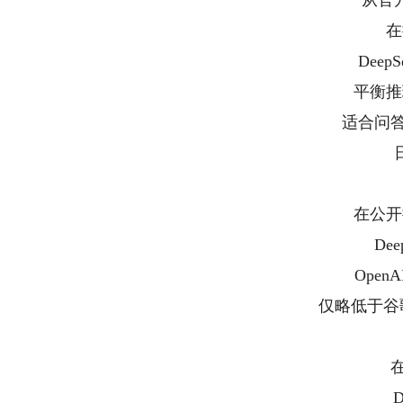
从官
在
Deep
平衡推
适合问答
在公开
Dee
Open
仅略低于谷歌的
在