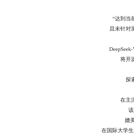
“达到当
且未针对
DeepSeek
将开
探
在主
该
媲美G
在国际大学生