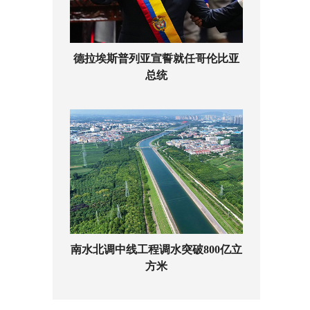
德拉埃斯普列亚宣誓就任哥伦比亚
总统
南水北调中线工程调水突破800亿立
方米