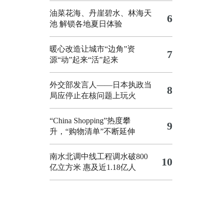
油菜花海、丹崖碧水、林海天
6
池 解锁各地夏日体验
暖心改造让城市“边角”资
7
源“动”起来“活”起来
外交部发言人——日本执政当
8
局应停止在核问题上玩火
“China Shopping”热度攀
9
升，“购物清单”不断延伸
南水北调中线工程调水破800
10
亿立方米 惠及近1.18亿人