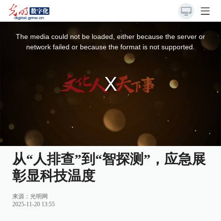
This
is
a
The media could not be loaded, either because the server or
modal
window.
network failed or because the format is not supported.
从“人排查”到“智探测”，应急展
彰显科技温度
来源：
光明网
2025-11-20 13:55