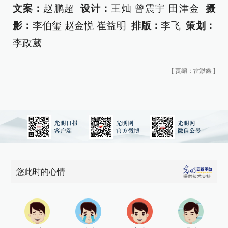
文案：
赵鹏超
设计：
王灿 曾震宇 田津金
摄
影：
李伯玺 赵金悦 崔益明
排版：
李飞
策划：
李政葳
[
责编：雷渺鑫
]
您此时的心情