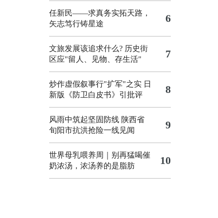
任新民——求真务实拓天路，
6
矢志笃行铸星途
文旅发展该追求什么?
历史街
7
区应"留人、见物、存生活"
炒作虚假叙事行"扩军"之实
日
8
新版《防卫白皮书》引批评
风雨中筑起坚固防线 陕西省
9
旬阳市抗洪抢险一线见闻
世界母乳喂养周｜别再猛喝催
10
奶浓汤，浓汤养的是脂肪