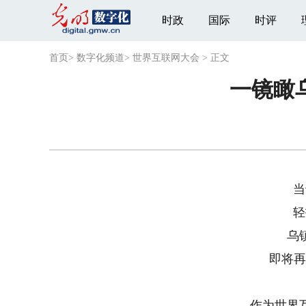
时政
国际
时评
首页
>
数字化频道
>
世界互联网大会
>
正文
一镜瞰
当
轻
乌
即将再
作为世界