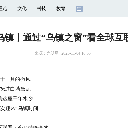
理论
文化
科技
教育
乌镇丨通过“乌镇之窗”看全球互
来源：
光明网
2025-11-04 16:35
十一月的微风
抚过白墙黛瓦
镇这座千年水乡
次迎来“乌镇时间”
互联网大会乌镇峰会的