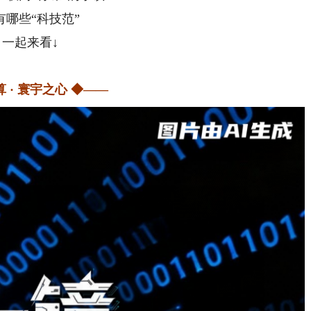
有哪些“科技范”
一起来看↓
算 · 寰宇之心 ◆——