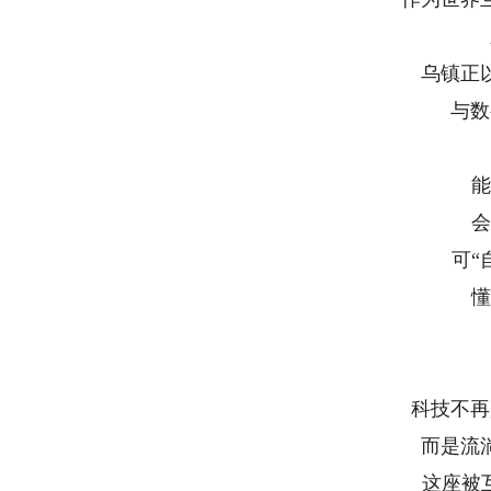
乌镇正
与数
能
会
可“
懂
科技不再
而是流
这座被