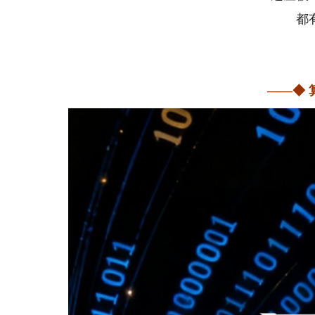
都
——◆ 