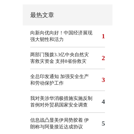
最热文章
向新向优向好！中国经济展现
1
强大韧性和活力
两部门预拨3.3亿中央自然灾
2
害救灾资金 支持8省份救灾
全总印发通知 加强安全生产
3
和劳动保护工作
我对美涉华消极措施实施反制
4
首例对外贸易国家安全调查
信息战凸显美伊局势胶着
伊
5
朗称与阿曼接近达成协议