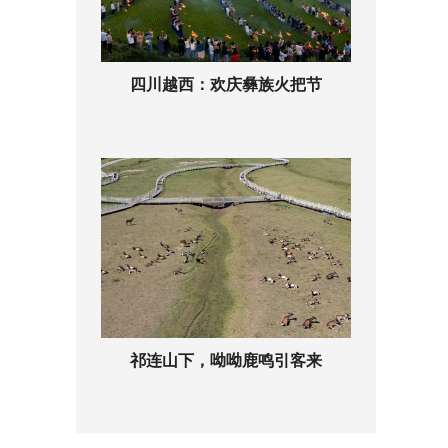
四川越西：欢庆彝族火把节
祁连山下，呦呦鹿鸣引客来