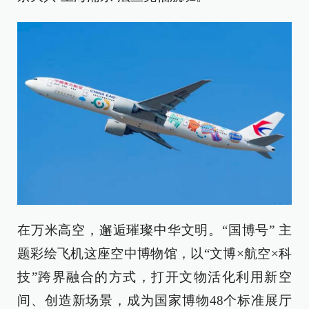
在万米高空，邂逅璀璨中华文明。“国博号” 主
题彩绘飞机这座空中博物馆，以“文博×航空×科
技”跨界融合的方式，打开文物活化利用新空
间、创造新场景，成为国家博物48个标准展厅