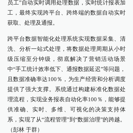
员工”自动实时调用处理数据，实时统计报表加
工，最终实现跨平台、跨终端的数据自动实时
获取、处理及通报。
跨平台数据智能化处理系统实现数据采集、清
洗、分析一站式处理，将数据处理周期从小时
级压缩至分钟级，彻底解决了营销活动场景
中“手工统计效率低下、通报数据延迟”等问题，
且数据准确率达100％，为生产经营和分析调度
提供了强大支撑。系统通过构建标准化数据处
理流程，实现业务报表自动化率100％，能够提
供准确、实时、多维、可视化的决策支持体
系，实现了从“流程管理”到“数据治理”的跨越。
（彭林 于群）