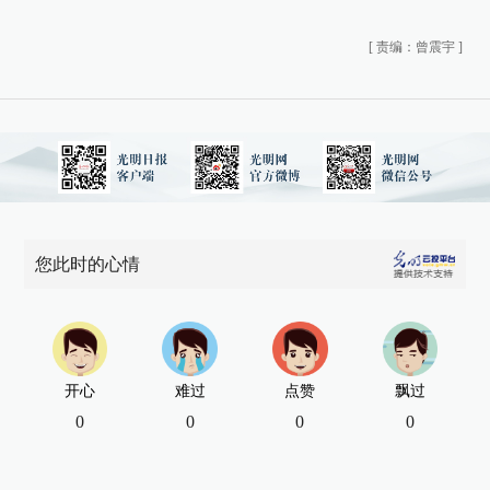
[
责编：曾震宇
]
您此时的心情
开心
难过
点赞
飘过
0
0
0
0