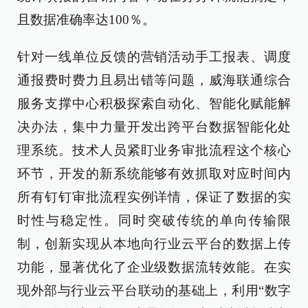
且数据准确率达100％。
针对一线单位反馈的营销活动手工报表、调度
通报费时费力且易出错等问题，威海联通综合
服务支撑中心积极探索自动化、智能化赋能解
决办法，集中力量开发出跨平台数据智能化处
理系统。技术人员紧盯业务审批流程这个核心
环节，开发的新系统能够有效抓取对应时间内
所有钉钉审批流程实例详情，保证了数据的实
时性与稳定性。同时突破传统的单向传输限
制，创新实现从本地向行业云平台的数据上传
功能，显著优化了企业级数据流转效能。在实
现外部与行业云平台联动的基础上，利用“数字